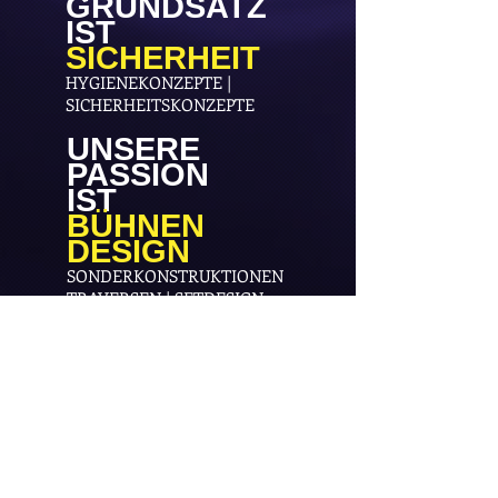
GRUNDSATZ
IST
SICHERHEIT
HYGIENEKONZEPTE |
SICHERHEITSKONZEPTE
UNSERE
PASSION
IST
BÜHNEN
DESIGN
SONDERKONSTRUKTIONEN
TRAVERSEN | SETDESIGN
GERÜSTBAU
IN
KEEP
TOUCH
CONCEPT, CREW & RENTAL
HAMBURG
OTTENSENER STR. 10b
22525 HAMBURG