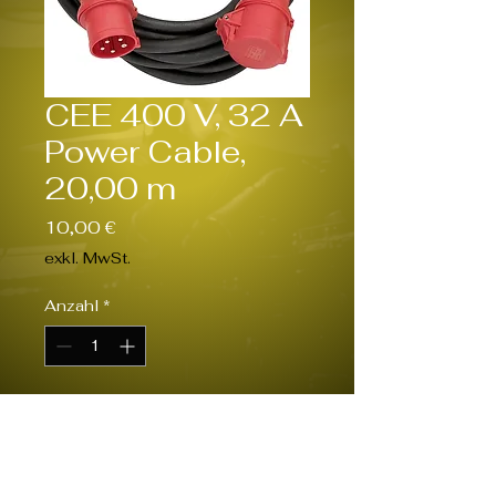
CEE 400 V, 32 A
Power Cable,
20,00 m
Preis
10,00 €
exkl. MwSt.
Anzahl
*