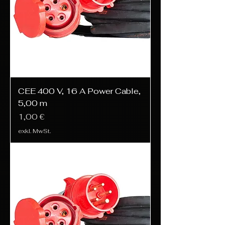
CEE 400 V, 16 A Power Cable,
5,00 m
Preis
1,00 €
exkl. MwSt.