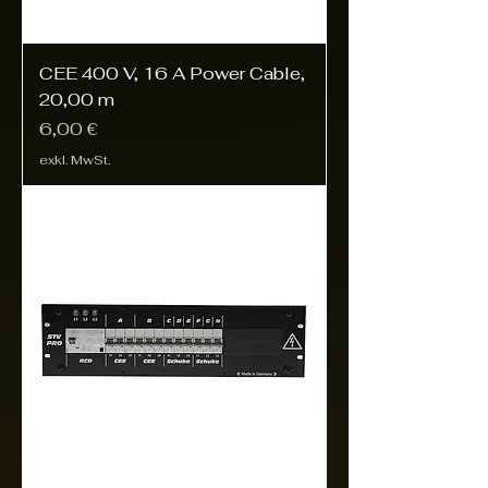
CEE 400 V, 16 A Power Cable,
20,00 m
Preis
6,00 €
exkl. MwSt.