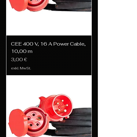
CEE 400 V, 16 A Power Cable,
10,00 m
Preis
3,00 €
exkl. MwSt.